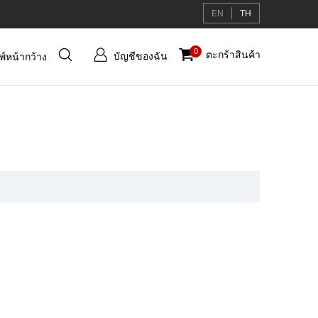
EN
TH
บัญชี
0
ตะกร้าสินค้า
บัญชีของฉัน
มพ์หน้ากว้าง
ของ
ฉัน