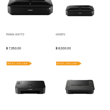
PIXMA iX6770
iX6870
฿ 7,350.00
฿ 8,000.00