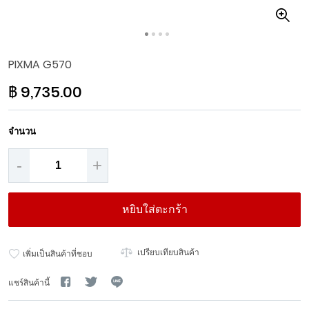
Skip
PIXMA G570
to
the
฿ 9,735.00
beginning
of
the
จำนวน
images
gallery
-
+
หยิบใส่ตะกร้า
เปรียบเทียบสินค้า
เพิ่มเป็นสินค้าที่ชอบ
แชร์สินค้านี้