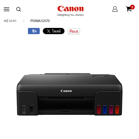
บัญชี
0
ของ
ตะกร้าส
ฉัน
หน้าแรก
PIXMA G570
หุ้น
Skip
to
the
end
of
the
images
gallery