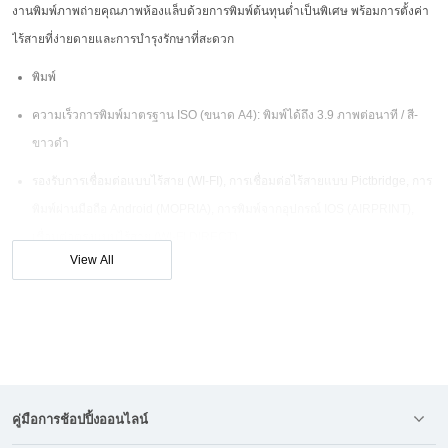
งานพิมพ์ภาพถ่ายคุณภาพห้องแล็บด้วยการพิมพ์ต้นทุนต่ำเป็นพิเศษ พร้อมการตั้งค่า
ไร้สายที่ง่ายดายและการบำรุงรักษาที่สะดวก
พิมพ์
ความเร็วการพิมพ์มาตรฐาน ISO (ขนาด A4): พิมพ์ได้ถึง 3.9 ภาพต่อนาที / สี-
ขาวดำ
รองรับการเชื่อมต่อแบบไร้สาย (WI-FI), การเชื่อมต่อไร้สายแบบ Pictbridge, การ
พิมพ์ผ่านมือถือ Android (MOPRIA), การพิมพ์จากอุปกรณ์ IOS (AIRPRINT),
เชื่อมต่อตรงแบบไร้สาย (WI-FI DIRECT)
View All
ปริมาณการพิมพ์ที่แนะนำต่อเดือน (ภาพถ่าย 4R): 50 ถึง 250 หน้า
คู่มือการช้อปปิ้งออนไลน์