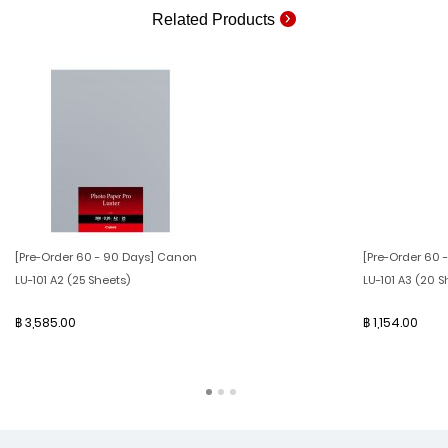
Related Products
[Pre-Order 60 - 90 Days] Canon
[Pre-Order 60 
LU-101 A2 (25 Sheets)
LU-101 A3 (20 S
฿ 3,585.00
฿ 1,154.00