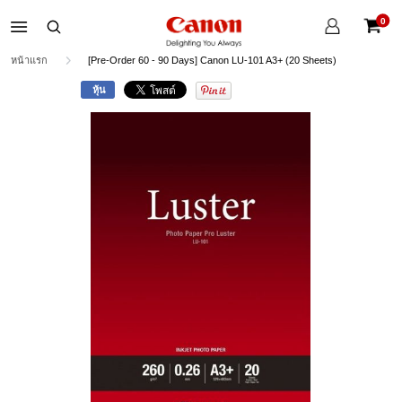
บัญชี
0
ของ
ตะกร้าส
ฉัน
หน้าแรก
[Pre-Order 60 - 90 Days] Canon LU-101 A3+ (20 Sheets)
หุ้น
Skip
to
the
end
of
the
images
gallery