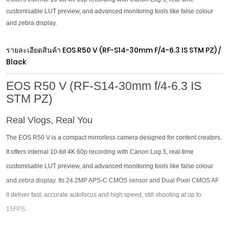
customisable LUT preview, and advanced monitoring tools like false colour
and zebra display.
รายละเอียดสินค้า
EOS R50 V (RF-S14-30mm F/4-6.3 IS STM PZ) /
Black
EOS R50 V (RF-S14-30mm f/4-6.3 IS
STM PZ)
Real Vlogs, Real You
The EOS R50 V is a compact mirrorless camera designed for content creators.
It offers internal 10-bit 4K 60p recording with Canon Log 3, real-time
customisable LUT preview, and advanced monitoring tools like false colour
and zebra display. Its 24.2MP APS-C CMOS sensor and Dual Pixel CMOS AF
II deliver fast, accurate autofocus and high speed, still shooting at up to
15FPS.