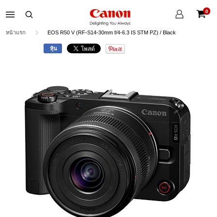
บัญชี
0
ของ
ตะกร้าส
ฉัน
หน้าแรก
EOS R50 V (RF-S14-30mm f/4-6.3 IS STM PZ) / Black
หุ้น
Skip
to
the
end
of
the
images
gallery