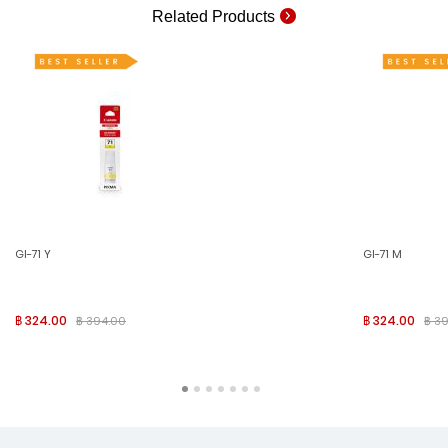
Related Products
GI-71 Y
GI-71 M
฿ 324.00
฿ 324.00
฿ 394.00
฿ 3