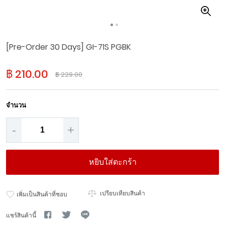
Skip
[Pre-Order 30 Days] GI-71S PGBK
to
the
beginning
฿ 210.00
฿ 229.00
of
the
images
จำนวน
gallery
-
+
หยิบใส่ตะกร้า
เปรียบเทียบสินค้า
เพิ่มเป็นสินค้าที่ชอบ
แชร์สินค้านี้