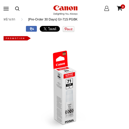
บัญชี
0
ของ
ตะกร้าส
ฉัน
หน้าแรก
[Pre-Order 30 Days] GI-71S PGBK
หุ้น
Skip
to
the
end
of
the
images
gallery