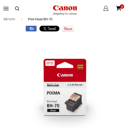
บัญชี
0
ของ
ตะกร้าส
ฉัน
หน้าแรก
Print Head BH-70
หุ้น
Skip
to
the
end
of
the
images
gallery