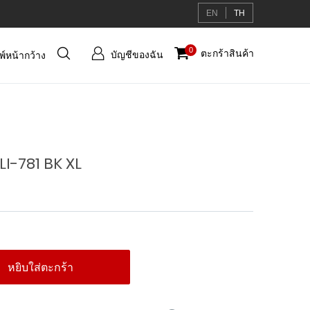
EN
TH
บัญชี
0
ตะกร้าสินค้า
บัญชีของฉัน
มพ์หน้ากว้าง
ของ
ฉัน
I-781 BK XL
หยิบใส่ตะกร้า