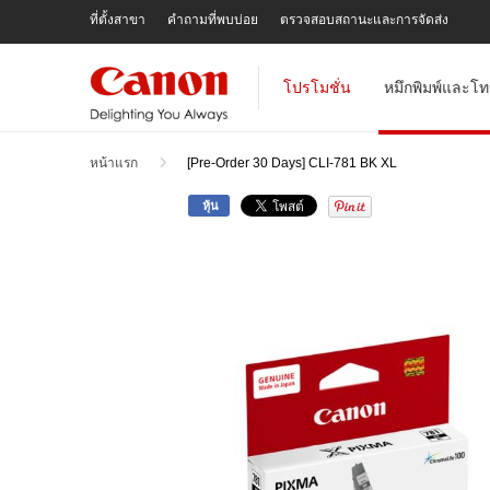
Skip
ที่ตั้งสาขา
คำถามที่พบบ่อย
ตรวจสอบสถานะและการจัดส่ง
To
Content
โปรโมชั่น
หมึกพิมพ์และโท
หน้าแรก
[Pre-Order 30 Days] CLI-781 BK XL
หุ้น
Skip
to
the
end
of
the
images
gallery