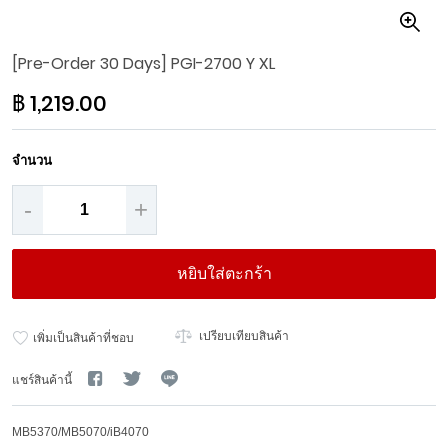
Skip
[Pre-Order 30 Days] PGI-2700 Y XL
to
the
฿ 1,219.00
beginning
of
the
จำนวน
images
gallery
-
+
หยิบใส่ตะกร้า
เปรียบเทียบสินค้า
เพิ่มเป็นสินค้าที่ชอบ
แชร์สินค้านี้
MB5370/MB5070/iB4070