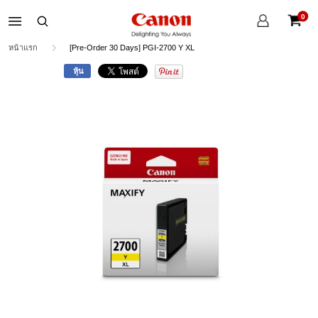
บัญชี
0
ของ
ตะกร้าส
ฉัน
หน้าแรก
[Pre-Order 30 Days] PGI-2700 Y XL
หุ้น
Skip
to
the
end
of
the
images
gallery