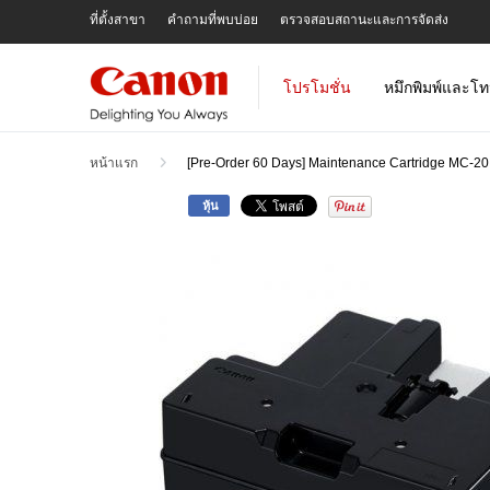
Skip
ที่ตั้งสาขา
คำถามที่พบบ่อย
ตรวจสอบสถานะและการจัดส่ง
To
Content
โปรโมชั่น
หมึกพิมพ์และโท
หน้าแรก
[Pre-Order 60 Days] Maintenance Cartridge MC-20
หุ้น
Skip
to
the
end
of
the
images
gallery