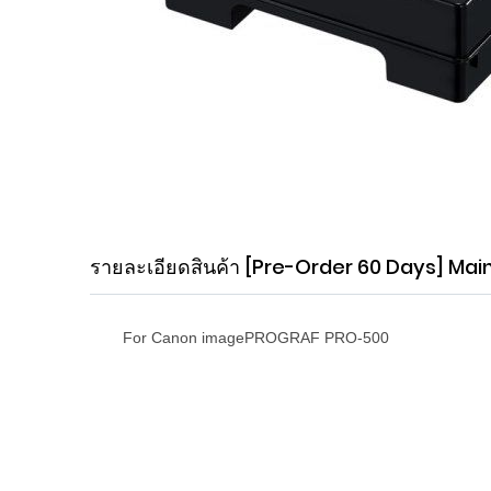
Skip
to
the
beginning
รายละเอียดสินค้า
[Pre-Order 60 Days] Mai
of
the
images
gallery
For Canon imagePROGRAF PRO-500