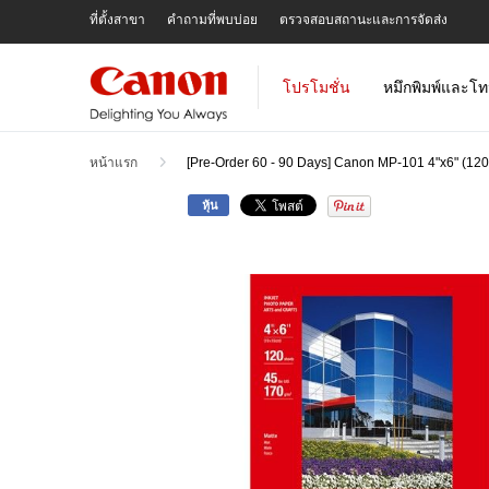
Skip
ที่ตั้งสาขา
คำถามที่พบบ่อย
ตรวจสอบสถานะและการจัดส่ง
To
Content
โปรโมชั่น
หมึกพิมพ์และโท
หน้าแรก
[Pre-Order 60 - 90 Days] Canon MP-101 4"x6" (120
หุ้น
Skip
to
the
end
of
the
images
gallery