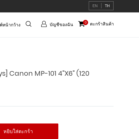
EN
TH
บัญชี
0
ตะกร้าสินค้า
บัญชีของฉัน
มพ์หน้ากว้าง
ของ
ฉัน
ys] Canon MP-101 4"x6" (120
หยิบใส่ตะกร้า