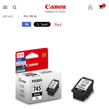
บัญชี
0
ของ
ตะกร้าส
ฉัน
หน้าแรก
PG-745 XL
หุ้น
Skip
to
the
end
of
the
images
gallery