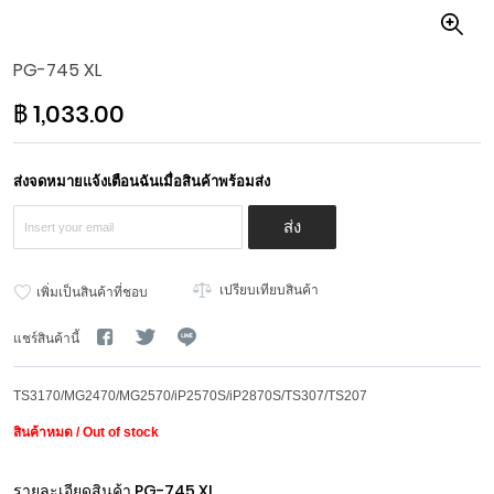
Skip
PG-745 XL
to
the
฿ 1,033.00
beginning
of
the
images
ส่งจดหมายแจ้งเตือนฉันเมื่อสินค้าพร้อมส่ง
gallery
ส่ง
เปรียบเทียบสินค้า
เพิ่มเป็นสินค้าที่ชอบ
แชร์สินค้านี้
TS3170/MG2470/MG2570/iP2570S/iP2870S/TS307/TS207
สินค้าหมด / Out of stock
รายละเอียดสินค้า
PG-745 XL