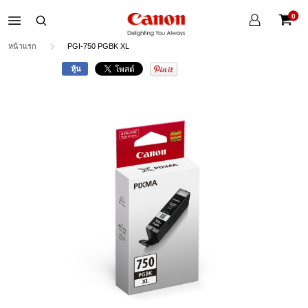
บัญชี
0
ของ
ตะกร้าส
ฉัน
หน้าแรก
PGI-750 PGBK XL
หุ้น
Skip
to
the
end
of
the
images
gallery