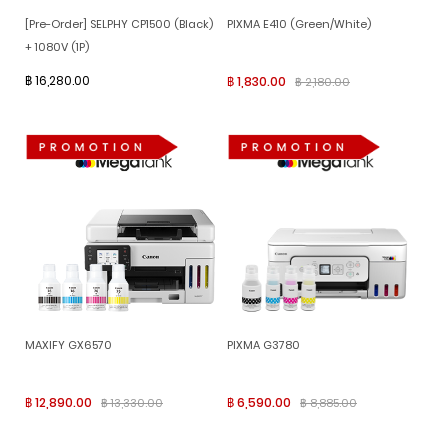
[Pre-Order] SELPHY CP1500 (Black)
PIXMA E410 (Green/White)
+ 1080V (1P)
฿ 16,280.00
฿ 1,830.00
฿ 2,180.00
MAXIFY GX6570
PIXMA G3780
฿ 12,890.00
฿ 6,590.00
฿ 13,330.00
฿ 8,885.00