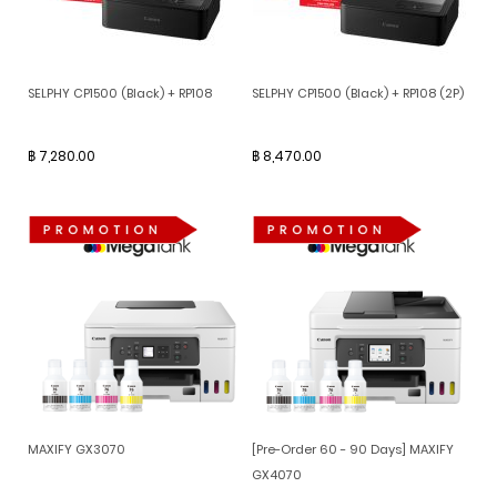
SELPHY CP1500 (Black) + RP108
SELPHY CP1500 (Black) + RP108 (2P)
฿ 7,280.00
฿ 8,470.00
MAXIFY GX3070
[Pre-Order 60 - 90 Days] MAXIFY
GX4070