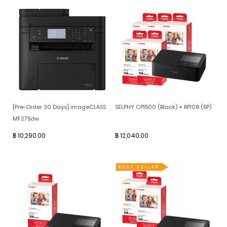
[Pre-Order 30 Days] imageCLASS
SELPHY CP1500 (Black) + RP108 (5P)
MF275dw
฿ 10,290.00
฿ 12,040.00