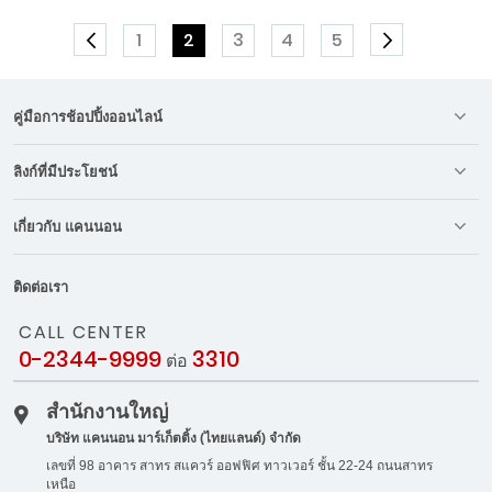
Page
Page
You're currently reading page
Page
Page
Page
1
2
3
4
5
Page
Previous
Page
ดำเนินการต่อ
คู่มือการช้อปปิ้งออนไลน์
ลิงก์ที่มีประโยชน์
เกี่ยวกับ แคนนอน
ติดต่อเรา
CALL CENTER
0-2344-9999
3310
ต่อ
สำนักงานใหญ่
บริษัท แคนนอน มาร์เก็ตติ้ง (ไทยแลนด์) จำกัด
เลขที่ 98 อาคาร สาทร สแควร์ ออฟฟิศ ทาวเวอร์ ชั้น 22-24 ถนนสาทร
เหนือ