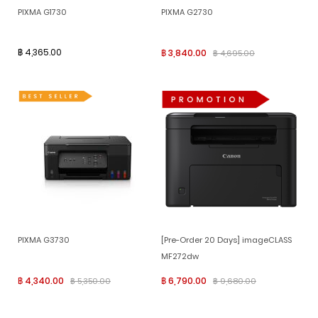
PIXMA G1730
PIXMA G2730
฿ 4,365.00
฿ 3,840.00
฿ 4,695.00
PIXMA G3730
[Pre-Order 20 Days] imageCLASS
MF272dw
฿ 4,340.00
฿ 6,790.00
฿ 5,350.00
฿ 9,680.00