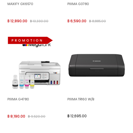
MAXIFY GX6570
PIXMA G3780
฿ 12,890.00
฿ 6,590.00
฿ 13,330.00
฿ 8,885.00
PIXMA G4780
PIXMA TR160 W/B
฿ 12,695.00
฿ 8,190.00
฿ 9,520.00