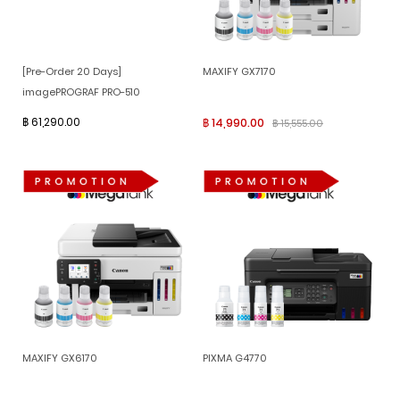
[Pre-Order 20 Days]
MAXIFY GX7170
imagePROGRAF PRO-510
฿ 61,290.00
฿ 14,990.00
฿ 15,555.00
MAXIFY GX6170
PIXMA G4770