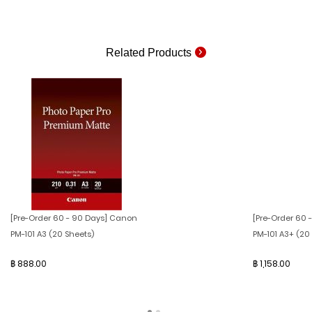
Related Products
[Pre-Order 60 - 90 Days] Canon
[Pre-Order 60 
PM-101 A3 (20 Sheets)
PM-101 A3+ (20
฿ 888.00
฿ 1,158.00